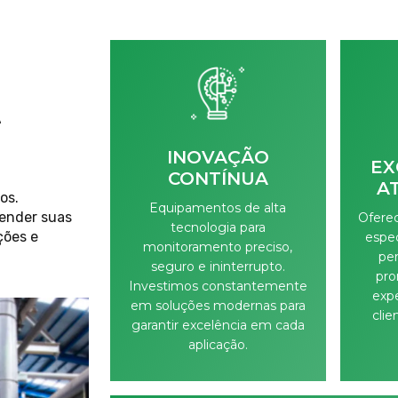
A
INOVAÇÃO
EX
CONTÍNUA
A
os.
Equipamentos de alta
tender suas
Ofere
tecnologia para
ções e
espec
monitoramento preciso,
pe
seguro e ininterrupto.
pro
Investimos constantemente
exp
em soluções modernas para
clie
garantir excelência em cada
aplicação.