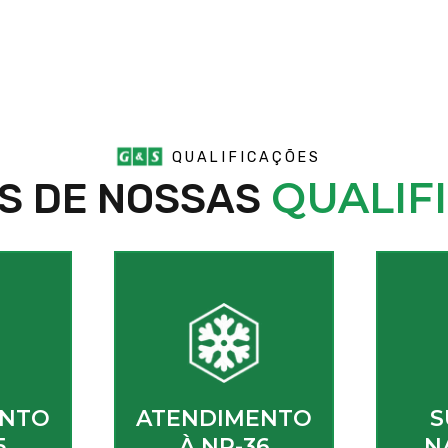
QUALIFICAÇÕES
QUALIF
S DE NOSSAS
ENTO
ATENDIMENTO
S
5
À NR-36
N